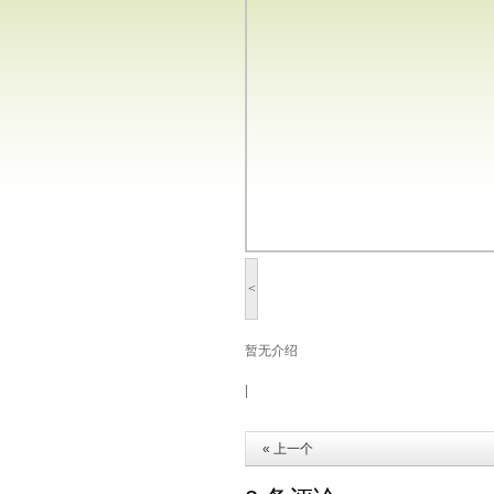
<
暂无介绍
|
« 上一个